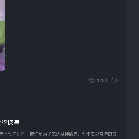
1283
0
欲望探寻