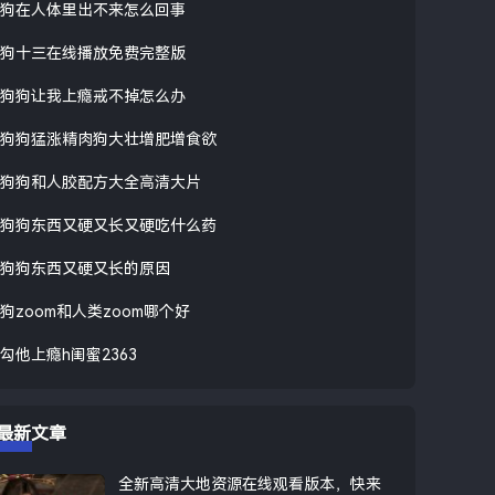
狗在人体里出不来怎么回事
狗十三在线播放免费完整版
狗狗让我上瘾戒不掉怎么办
狗狗猛涨精肉狗大壮增肥增食欲
狗狗和人胶配方大全高清大片
狗狗东西又硬又长又硬吃什么药
狗狗东西又硬又长的原因
狗zoom和人类zoom哪个好
勾他上瘾h闺蜜2363
最新文章
全新高清大地资源在线观看版本，快来