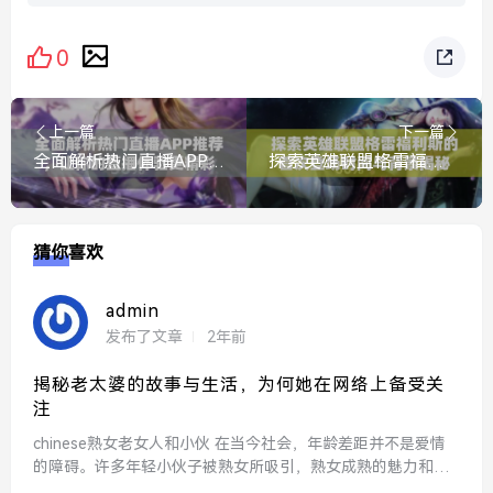
0
上一篇
下一篇
全面解析热门直播APP推荐，让你的直播体验更精彩
探索英雄联盟格雷福利斯的首次登场时间与背景揭秘
猜你喜欢
admin
发布了文章
2年前
揭秘老太婆的故事与生活，为何她在网络上备受关
注
chinese熟女老女人和小伙 在当今社会，年龄差距并不是爱情
的障碍。许多年轻小伙子被熟女所吸引，熟女成熟的魅力和深
厚的生活经验常常让他们心动。这样的关系不仅让年轻人学会