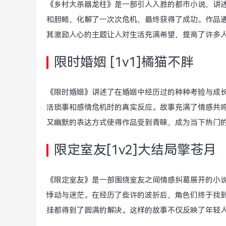
《乡村大杀器龙柱》是一部引人入胜的都市小说，讲
和胆略，化解了一次次危机，最终获得了成功。作品
其激励人心的主题让人对生活充满希望，提高了许多
限时婚姻 [1v1]橘猫不胖
《限时婚姻》讲述了在婚姻中经历过的种种考验与成
活琐事和感情危机时的真实反应。故事充满了情感共
又幽默的表达方式使得作品受到青睐，成为当下热门
限定室友[1v2]大结局擎苍月
《限定室友》是一部围绕室友之间情感纠葛展开的小
悸动与迷茫。在经历了些许的波折后，角色们终于找
挂都得到了圆满的解决。这样的故事不仅反映了年轻