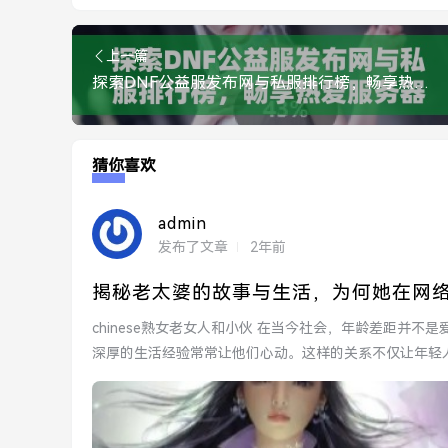
上一篇
探索DNF公益服发布网与私服排行榜，畅享热爱服务器中的极致体验
猜你喜欢
admin
发布了文章
2年前
揭秘老太婆的故事与生活，为何她在网
chinese熟女老女人和小伙 在当今社会，年龄差距并不是爱情的障碍。许多年轻小伙子被熟女所吸引，熟女成熟的魅力和
深厚的生活经验常常让他们心动。这样的关系不仅让年轻人